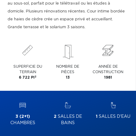
au sous-sol, parfait pour le télétravail ou les études à
domicile. Plusieurs rénovations récentes. Cour intime bordée
de haies de cèdre crée un espace privé et accueillant.
Grande terrasse et le solarium 3 saisons.
SUPERFICIE DU
NOMBRE DE
ANNÉE DE
TERRAIN
PIÈCES
CONSTRUCTION
2
6 722 PI
13
1981
3 (2+1)
2
SALLES DE
1
SALLES D'EAU
CHAMBRES
BAINS