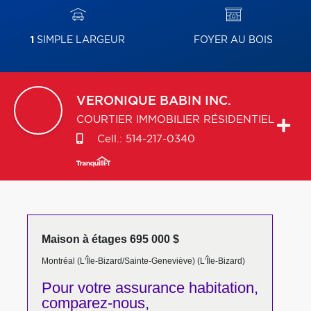
1
SIMPLE LARGEUR
FOYER AU BOIS
VERONIQUE
BABIN INC.
COURTIER IMMOBILIER RÉSIDENTIEL
Cell.:
514-217-0340
Maison à étages 695 000 $
Montréal (L'Île-Bizard/Sainte-Geneviève) (L'Île-Bizard)
Pour votre
assurance habitation,
comparez-nous,