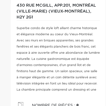
430 RUE MCGILL, APP.201,
MONTRÉAL
(VILLE-MARIE) (VIEUX-MONTRÉAL),
H2Y 2G1
Superbe condo de style loft alliant charme historique
et élégance moderne au coeur du Vieux-Montréal.
Avec ses murs en briques apparentes, ses grandes
fenêtres et ses élégants planchers de bois franc, cet
espace à aire ouverte offre une abondance de lumière
naturelle. La cuisine gastronomique est équipée
d'armoires contemporaines, d'un grand îlot et de
finitions haut de gamme. Un salon spacieux, une salle
à manger élégante et un coin détente surélevé avec
télévision intégrée en font un lieu idéal pour recevoir.
La chambre principale comprend un dressing et une
salle de bains attenante digne d'un spa, avec double
vasque, baignoire et douche.
NOMBRE DE PIÈCES
:
8