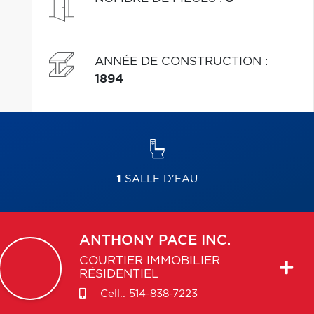
ANNÉE DE CONSTRUCTION
:
1894
1
SALLE D'EAU
ANTHONY
PACE INC.
COURTIER IMMOBILIER
RÉSIDENTIEL
Cell.:
514-838-7223